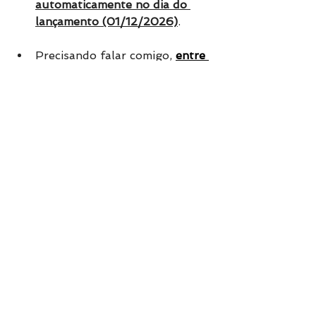
automaticamente no dia do 
lançamento (01/12/2026)
.
Precisando falar comigo, 
entre 
em contato
.
Tags:
eterna
lançamento
livro
novidade
Ver tudo
Posts Relacionados