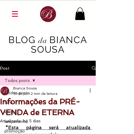
BLOG
BIANCA
da
SOUSA
Post
Todos posts
Bianca Sousa
Todos posts
15 de jun.
2 min de leitura
Informações da PRÉ-
livro
VENDA de ETERNA
ebook
Atualizado:
há 5 dias
lançamento
*Esta página será atualizada 
promoção