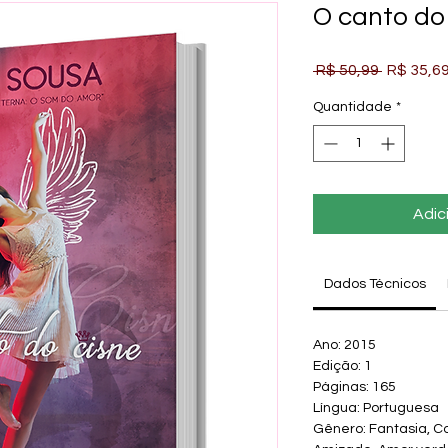
O canto do
Preço
 R$ 50,99 
R$ 35,6
normal
Quantidade
*
Adic
Dados Técnicos
Ano: 2015
Edição: 1
Páginas: 165
Língua: Portuguesa
Gênero: Fantasia, Co