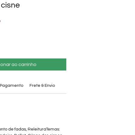
 cisne
Preço
9
promocional
ionar ao carrinho
Pagamento
Frete & Envio
nto de fadas, ReleituraTemas: 