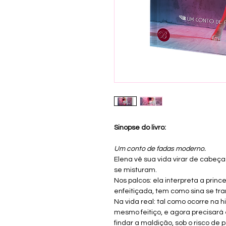
Sinopse do livro:
Um conto de fadas moderno.
Elena vê sua vida virar de cabeça
se misturam.
Nos palcos: ela interpreta a princ
enfeitiçada, tem como sina se tr
Na vida real: tal como ocorre na h
mesmo feitiço, e agora precisará 
findar a maldição, sob o risco de 