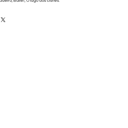
eiro, Ballet, O lago dos cisnes.